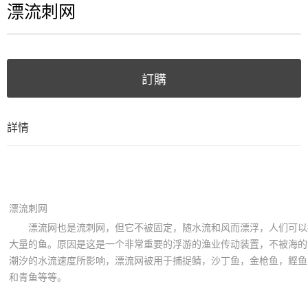
漂流刺网
訂購
詳情
漂流刺网
漂流网也是流刺网，但它不被固定，随水流和风而漂浮，人们可以
大量的鱼。原因是这是一个非常重要的浮游的渔业传动装置，不被海的
潮汐的水流速度所影响，漂流网被用于捕捉鲭，沙丁鱼，金枪鱼，鲣鱼
和青鱼等等。