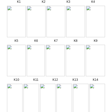
K1
K2
K3
K4
K5
K6
K7
K8
K9
K10
K11
K12
K13
K14