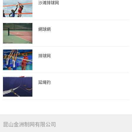
沙滩排球网
網球網
排球网
延绳钓
昆山金洲制网有限公司