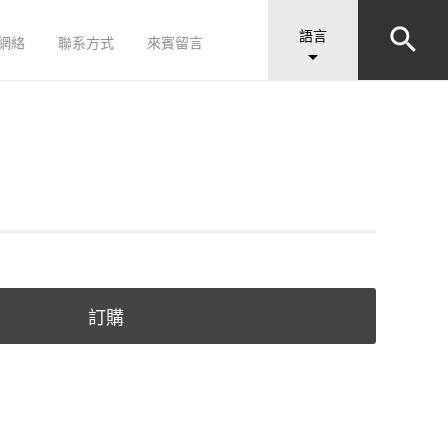


語言
網絡
聯系方式
來賓留言

訂購