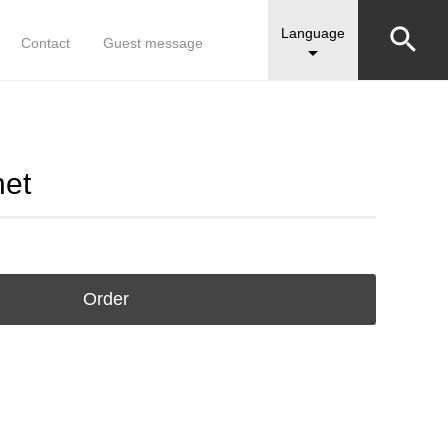


Language
Contact
Guest message

net
Order