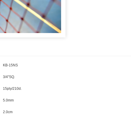
KB-15NS
3/4"SQ.
15ply/210d.
5.0mm
2.0cm